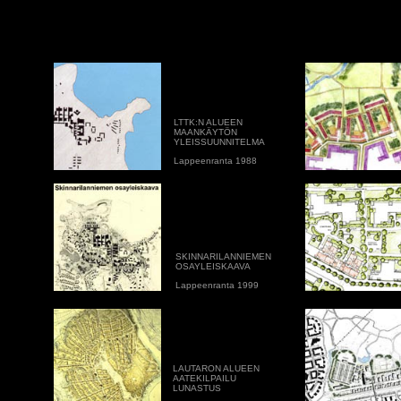
LTTK:N ALUEEN
MAANKÄYTÖN
YLEISSUUNNITELMA
Lappeenranta 1988
SKINNARILANNIEMEN
OSAYLEISKAAVA
Lappeenranta 1999
LAUTARON ALUEEN
AATEKILPAILU
LUNASTUS