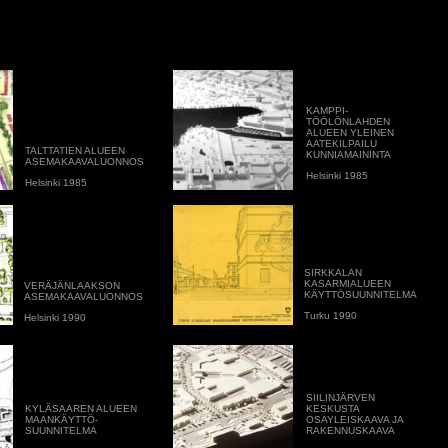
KAMPPI-
TÖÖLÖNLAHDEN
ALUEEN YLEINEN
AATEKILPAILU
TALTTATIEN ALUEEN
KUNNIAMAININTA
ASEMAKAAVALUONNOS
Helsinki 1985
Helsinki 1985
SIRKKALAN
KASARMIALUEEN
VERÄJÄNLAAKSON
KÄYTTÖSUUNNITELMA
ASEMAKAAVALUONNOS
Turku 1990
Helsinki 1990
SIILINJÄRVEN
KYLÄSAAREN ALUEEN
KESKUSTA
MAANKÄYTTÖ-
OSAYLEISKAAVA JA
SUUNNITELMA
RAKENNUSKAAVA